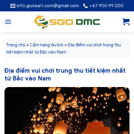
Skip
info.giuseart.com@gmail.com
+47 900 99 000
to
content
Trang chủ
»
Cẩm nang du lịch
»
Địa điểm vui chơi trung thu
tiết kiệm nhất từ Bắc vào Nam
Địa điểm vui chơi trung thu tiết kiệm nhất
từ Bắc vào Nam