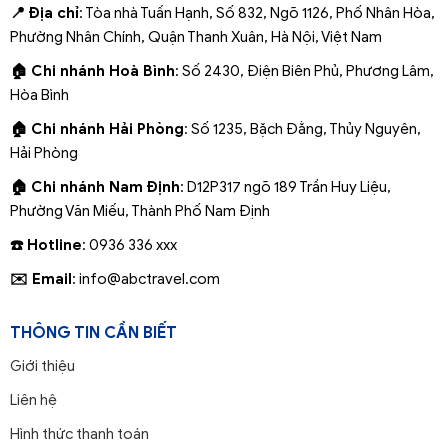
📍 Địa chỉ
: Tòa nhà Tuấn Hạnh, Số 832, Ngõ 1126, Phố Nhân Hòa,
Phường Nhân Chính, Quận Thanh Xuân, Hà Nội, Việt Nam
🏠 Chi nhánh Hoà Bình
: Số 2430, Điện Biên Phủ, Phương Lâm,
Hòa Bình
🏠 Chi nhánh Hải Phòng
: Số 1235, Bặch Đằng, Thủy Nguyên,
Hải Phòng
🏠 Chi nhánh Nam Định
: D12P317 ngõ 189 Trần Huy Liệu,
Phường Văn Miếu, Thành Phố Nam Định
☎️ Hotline
: 0936 336 xxx
✉️ Email
: info@abctravel.com
THÔNG TIN CẦN BIẾT
Giới thiệu
Liên hệ
Hình thức thanh toán