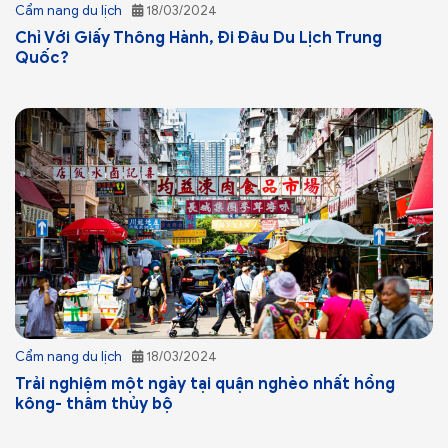
Cẩm nang du lịch
18/03/2024
Chỉ Với Giấy Thông Hành, Đi Đâu Du Lịch Trung
Quốc?
Cẩm nang du lịch
18/03/2024
Trải nghiệm một ngày tại quận nghèo nhất hồng
kông- thâm thủy bộ